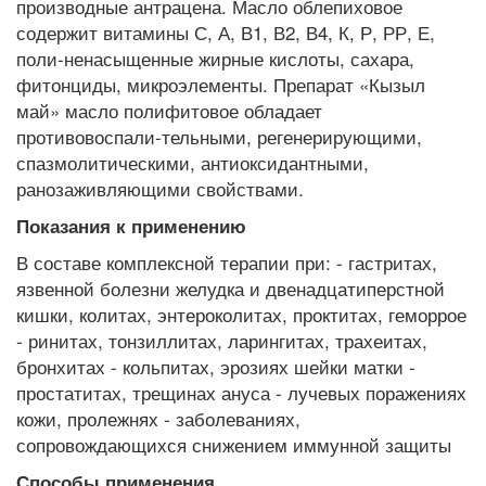
производные антрацена. Масло облепиховое
содержит витамины С, А, В1, В2, В4, К, Р, РР, Е,
поли-ненасыщенные жирные кислоты, сахара,
фитонциды, микроэлементы. Препарат «Кызыл
май» масло полифитовое обладает
противовоспали-тельными, регенерирующими,
спазмолитическими, антиоксидантными,
ранозаживляющими свойствами.
Показания к применению
В составе комплексной терапии при: - гастритах,
язвенной болезни желудка и двенадцатиперстной
кишки, колитах, энтероколитах, проктитах, геморрое
- ринитах, тонзиллитах, ларингитах, трахеитах,
бронхитах - кольпитах, эрозиях шейки матки -
простатитах, трещинах ануса - лучевых поражениях
кожи, пролежнях - заболеваниях,
сопровождающихся снижением иммунной защиты
Способы применения