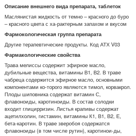
Описание внешнего вида препарата, таблеток
Маслянистая жидкость от темно – красного до буро
– красного цвета с ха-рактерным запахом и вкусом
Фармокологическая группа препарата
Другие терапевтические продукты. Код АТХ V03
Фармакологические свойства
Трава мелиссы содержит эфирное масло,
дубильные вещества, витамины В1, В2. В траве
чабреца содержится эфирное масло, основными
компонентами ко-торого являются тимол, корвакрол.
Плоды шиповника содержат витамин С,
флавоноиды, каротиноиды. В состав солодки
входит глицирризин. Листья крапивы содержат
ацетилхолин, гистамин, витамины К1, В1, В2, Е,
бета-каротин. В траве зверобоя содержатся
флавоноиды (в том числе рутин), каротинои-ды,